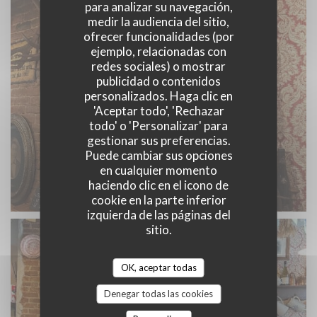
para analizar su navegación,
medir la audiencia del sitio,
ofrecer funcionalidades (por
ejemplo, relacionadas con
redes sociales) o mostrar
publicidad o contenidos
personalizados. Haga clic en
'Aceptar todo', 'Rechazar
todo' o 'Personalizar' para
gestionar sus preferencias.
Puede cambiar sus opciones
en cualquier momento
haciendo clic en el icono de
Chez Ronny | Etage 2 | Flandres
cookie en la parte inferior
izquierda de las páginas del
sitio.
OK, aceptar todas
Denegar todas las cookies