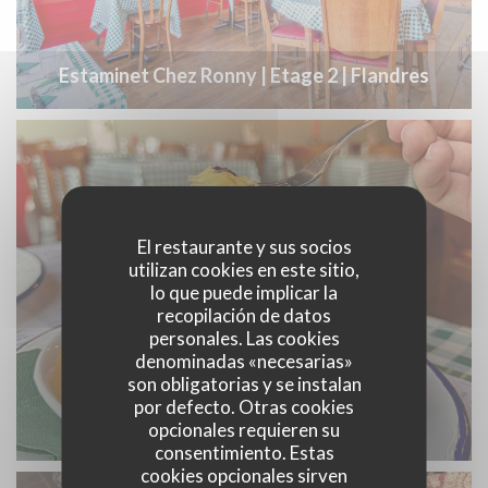
Estaminet Chez Ronny | Etage 2 | Flandres
El restaurante y sus socios
utilizan cookies en este sitio,
lo que puede implicar la
recopilación de datos
personales. Las cookies
denominadas «necesarias»
son obligatorias y se instalan
por defecto. Otras cookies
Estaminet Chez Ronny
opcionales requieren su
consentimiento. Estas
cookies opcionales sirven