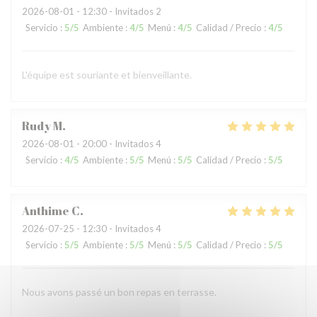
2026-08-01
- 12:30 - Invitados 2
Servicio
:
5
/5
Ambiente
:
4
/5
Menú
:
4
/5
Calidad / Precio
:
4
/5
L'équipe est souriante et bienveillante.
Rudy
M
2026-08-01
- 20:00 - Invitados 4
Servicio
:
4
/5
Ambiente
:
5
/5
Menú
:
5
/5
Calidad / Precio
:
5
/5
Anthime
C
2026-07-25
- 12:30 - Invitados 4
Servicio
:
5
/5
Ambiente
:
5
/5
Menú
:
5
/5
Calidad / Precio
:
5
/5
Nous avons passé un bon repas en terrasse.