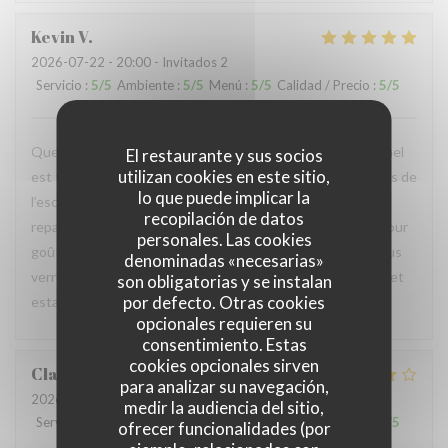
Kevin
V
2026-07-22
- 20:00 - Invitados 2
Servicio
:
5
/5
Ambiente
:
5
/5
Menú
:
5
/5
Calidad / Precio
:
5
/5
Quelle découverte nous nous sommes régalés, le personnel
El restaurante y sus socios
utilizan cookies en este sitio,
est très accueillant et chaleureux. Les cuisiniers au-dessus de
lo que puede implicar la
l’escalier sont au top. Nous avons apprécié fortement nos
recopilación de datos
repas. Le petit conseil sur la bière et le petit échantillon pour
personales. Las cookies
goûter nous a confirmé que la bière était super bonne Nous
denominadas «necesarias»
verrons, remercions fortement et nous vous conseillons cet
son obligatorias y se instalan
por defecto. Otras cookies
estaminet Total du repas 46€ pour deux
opcionales requieren su
consentimiento. Estas
cookies opcionales sirven
Claire
P
para analizar su navegación,
2026-07-22
- 12:30 - Invitados 2
medir la audiencia del sitio,
Servicio
:
5
/5
Ambiente
:
5
/5
Menú
:
4
/5
Calidad / Precio
:
4
/5
ofrecer funcionalidades (por