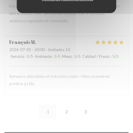
Excellent restaurant, plats délicieux, copieux, préparés avec
des produits frais , personnel chaleureux, à l’écoute ,
ambiance agréable et conviviale.
François
M
2026-07-01
- 20:00 - Invitados 10
Servicio
:
5
/5
Ambiente
:
5
/5
Menú
:
5
/5
Calidad / Precio
:
5
/5
Serveurs adorables et très bons plats ! Mon estaminet
préféré à Lille.
1
2
3