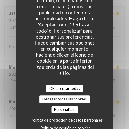
ejemplo, relacionadas con
redes sociales) o mostrar
publicidad o contenidos
JOHN
S
personalizados. Haga clic en
2026-07-10
- 19:00 - Invitados 2
'Aceptar todo', 'Rechazar
Servicio
:
5
/5
Ambiente
:
5
/5
Menú
:
5
/5
Calidad / Precio
:
5
/5
todo' o 'Personalizar' para
gestionar sus preferencias.
Puede cambiar sus opciones
Brilliant food and brilliant sevice
en cualquier momento
haciendo clic en el icono de
cookie en la parte inferior
izquierda de las páginas del
Montaigne
I
sitio.
2026-07-07
- 19:30 - Invitados 3
Servicio
:
5
/5
Ambiente
:
5
/5
Menú
:
5
/5
Calidad / Precio
:
5
/5
OK, aceptar todas
Denegar todas las cookies
Marie Paule
D
2026-07-04
- 13:15 - Invitados 4
Personalizar
Servicio
:
5
/5
Ambiente
:
5
/5
Menú
:
5
/5
Calidad / Precio
:
5
/5
Política de protección de datos personales
Política de gestión de cookies