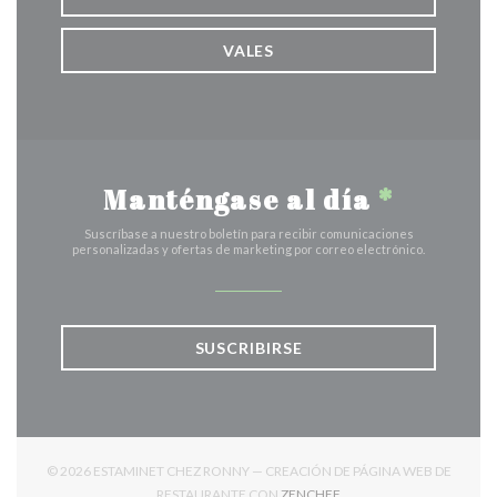
VALES
Manténgase al día
*
Suscríbase a nuestro boletín para recibir comunicaciones
personalizadas y ofertas de marketing por correo electrónico.
SUSCRIBIRSE
© 2026 ESTAMINET CHEZ RONNY — CREACIÓN DE PÁGINA WEB DE
((ABRE EN UNA NUEVA V
RESTAURANTE CON
ZENCHEF