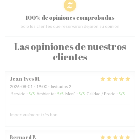
100% de opiniones comprobadas
Solo los clientes que reservaron dejaron su opinión
Las opiniones de nuestros
clientes
Jean Yves
M
2026-08-01
- 19:00 - Invitados 2
Servicio
:
5
/5
Ambiente
:
5
/5
Menú
:
5
/5
Calidad / Precio
:
5
/5
Impec vraiment très bon
Bernard
P