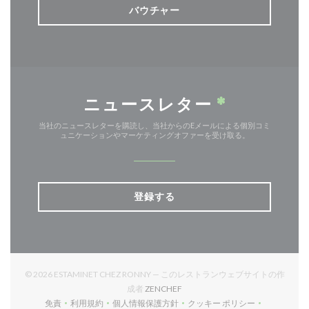
バウチャー
ニュースレター
*
当社のニュースレターを購読し、当社からのEメールによる個別コミ
ュニケーションやマーケティングオファーを受け取る。
登録する
© 2026 ESTAMINET CHEZ RONNY — このレストランウェブサイトの作
((新しいウィンドウで開きます))
成者
ZENCHEF
免責
利用規約
個人情報保護方針
クッキー ポリシー