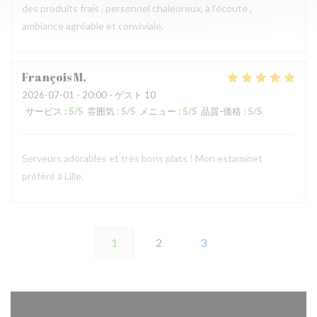
des produits frais , personnel chaleureux, à l’écoute ,
ambiance agréable et conviviale.
François
M
2026-07-01
- 20:00 - ゲスト 10
サービス
:
5
/5
雰囲気
:
5
/5
メニュー
:
5
/5
品質-価格
:
5
/5
Serveurs adorables et très bons plats ! Mon estaminet
préféré à Lille.
1
2
3