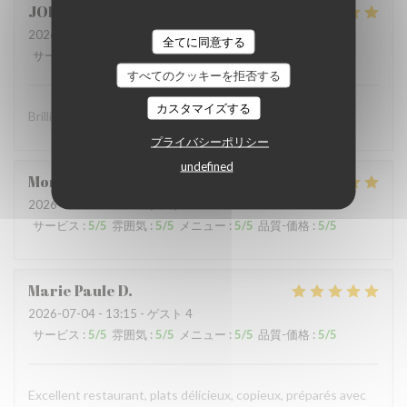
JOHN
S
2026-07-10
- 19:00 - ゲスト 2
全てに同意する
サービス
:
5
/5
雰囲気
:
5
/5
メニュー
:
5
/5
品質-価格
:
5
/5
すべてのクッキーを拒否する
カスタマイズする
Brilliant food and brilliant sevice
プライバシーポリシー
undefined
Montaigne
I
2026-07-07
- 19:30 - ゲスト 3
サービス
:
5
/5
雰囲気
:
5
/5
メニュー
:
5
/5
品質-価格
:
5
/5
Marie Paule
D
2026-07-04
- 13:15 - ゲスト 4
サービス
:
5
/5
雰囲気
:
5
/5
メニュー
:
5
/5
品質-価格
:
5
/5
Excellent restaurant, plats délicieux, copieux, préparés avec