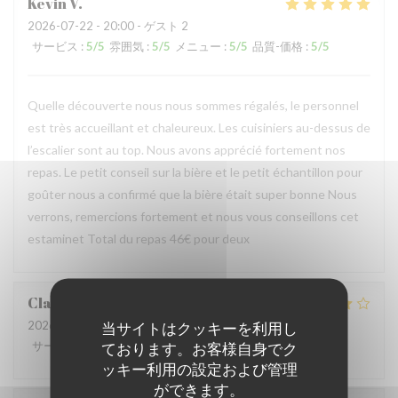
Kevin
V
2026-07-22
- 20:00 - ゲスト 2
サービス
:
5
/5
雰囲気
:
5
/5
メニュー
:
5
/5
品質-価格
:
5
/5
Quelle découverte nous nous sommes régalés, le personnel
est très accueillant et chaleureux. Les cuisiniers au-dessus de
l’escalier sont au top. Nous avons apprécié fortement nos
repas. Le petit conseil sur la bière et le petit échantillon pour
goûter nous a confirmé que la bière était super bonne Nous
verrons, remercions fortement et nous vous conseillons cet
estaminet Total du repas 46€ pour deux
Claire
P
2026-07-22
- 12:30 - ゲスト 2
当サイトはクッキーを利用し
サービス
:
5
/5
ております。お客様自身でク
雰囲気
:
5
/5
メニュー
:
4
/5
品質-価格
:
4
/5
ッキー利用の設定および管理
ができます。