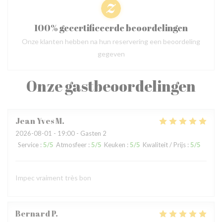
100% gecertificeerde beoordelingen
Onze klanten hebben na hun reservering een beoordeling
gegeven
Onze gastbeoordelingen
Jean Yves
M
2026-08-01
- 19:00 - Gasten 2
Service
:
5
/5
Atmosfeer
:
5
/5
Keuken
:
5
/5
Kwaliteit / Prijs
:
5
/5
Impec vraiment très bon
Bernard
P