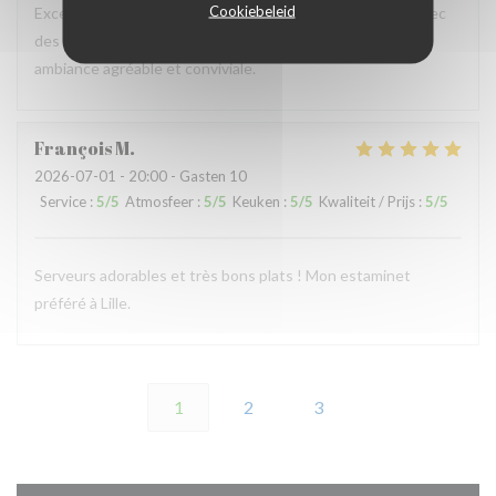
Cookiebeleid
Excellent restaurant, plats délicieux, copieux, préparés avec
des produits frais , personnel chaleureux, à l’écoute ,
ambiance agréable et conviviale.
François
M
2026-07-01
- 20:00 - Gasten 10
Service
:
5
/5
Atmosfeer
:
5
/5
Keuken
:
5
/5
Kwaliteit / Prijs
:
5
/5
Serveurs adorables et très bons plats ! Mon estaminet
préféré à Lille.
1
2
3