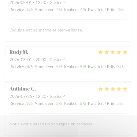
2026-08-01
- 12:30 - Gasten 2
Service
:
5
/5
Atmosfeer
:
4
/5
Keuken
:
4
/5
Kwaliteit / Prijs
:
4
/5
L'équipe est souriante et bienveillante.
Rudy
M
2026-08-01
- 20:00 - Gasten 4
Service
:
4
/5
Atmosfeer
:
5
/5
Keuken
:
5
/5
Kwaliteit / Prijs
:
5
/5
Anthime
C
2026-07-25
- 12:30 - Gasten 4
Service
:
5
/5
Atmosfeer
:
5
/5
Keuken
:
5
/5
Kwaliteit / Prijs
:
5
/5
Nous avons passé un bon repas en terrasse.