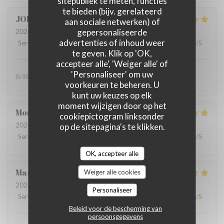
sitepubliek te meten, functies
te bieden (bijv. gerelateerd
JOHN
S
aan sociale netwerken) of
gepersonaliseerde
2026-07-10
- 19:00 - Gasten 2
advertenties of inhoud weer
Service
:
5
/5
Atmosfeer
:
5
/5
Keuken
:
5
/5
Kwaliteit / Prijs
:
5
/5
te geven. Klik op 'OK,
accepteer alle', 'Weiger alle' of
'Personaliseer' om uw
Brilliant food and brilliant sevice
voorkeuren te beheren. U
kunt uw keuzes op elk
moment wijzigen door op het
Montaigne
I
cookiepictogram linksonder
2026-07-07
- 19:30 - Gasten 3
op de sitepagina's te klikken.
Service
:
5
/5
Atmosfeer
:
5
/5
Keuken
:
5
/5
Kwaliteit / Prijs
:
5
/5
OK, accepteer alle
Marie Paule
D
Weiger alle cookies
2026-07-04
- 13:15 - Gasten 4
Personaliseer
Service
:
5
/5
Atmosfeer
:
5
/5
Keuken
:
5
/5
Kwaliteit / Prijs
:
5
/5
Beleid voor de bescherming van
persoonsgegevens