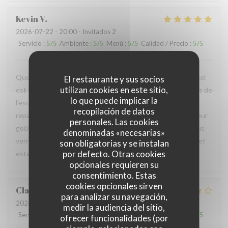
Kevin
V
2026-07-22
- 20:00 - Invitados 2
Servicio
:
5
/5
Ambiente
:
5
/5
Menú
:
5
/5
Calidad / Precio
:
5
/5
Quelle découverte nous nous sommes régalés, le personnel
El restaurante y sus socios
utilizan cookies en este sitio,
est très accueillant et chaleureux. Les cuisiniers au-dessus de
lo que puede implicar la
l’escalier sont au top. Nous avons apprécié fortement nos
recopilación de datos
repas. Le petit conseil sur la bière et le petit échantillon pour
personales. Las cookies
goûter nous a confirmé que la bière était super bonne Nous
denominadas «necesarias»
verrons, remercions fortement et nous vous conseillons cet
son obligatorias y se instalan
por defecto. Otras cookies
estaminet Total du repas 46€ pour deux
opcionales requieren su
consentimiento. Estas
cookies opcionales sirven
Claire
P
para analizar su navegación,
2026-07-22
- 12:30 - Invitados 2
medir la audiencia del sitio,
Servicio
:
5
/5
Ambiente
:
5
/5
Menú
:
4
/5
Calidad / Precio
:
4
/5
ofrecer funcionalidades (por