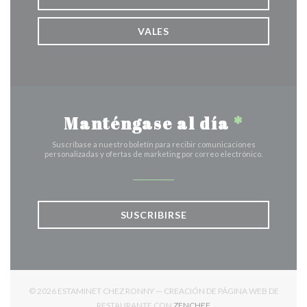
VALES
Manténgase al día
*
Suscríbase a nuestro boletín para recibir comunicaciones
personalizadas y ofertas de marketing por correo electrónico.
SUSCRIBIRSE
© 2026 ESTAMINET CHEZ RONNY — CREACIÓN DE PÁGINA WEB DE
((ABRE EN UNA NUEVA V
RESTAURANTE CON
ZENCHEF