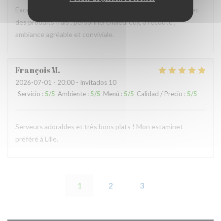
Excellent restaurant, plats délicieux, copieux, préparés avec
des produits frais , personnel chaleureux, à l’écoute ,
ambiance agréable et conviviale.
François
M
2026-07-01
- 20:00 - Invitados 10
Servicio
:
5
/5
Ambiente
:
5
/5
Menú
:
5
/5
Calidad / Precio
:
5
/5
Serveurs adorables et très bons plats ! Mon estaminet
préféré à Lille.
1
2
3