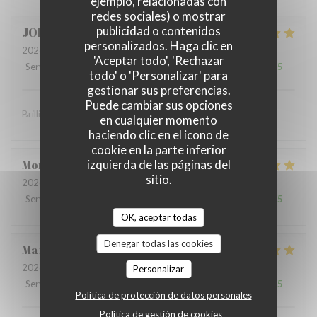
ejemplo, relacionadas con
redes sociales) o mostrar
publicidad o contenidos
JOHN
S
personalizados. Haga clic en
2026-07-10
- 19:00 - Invitados 2
'Aceptar todo', 'Rechazar
Servicio
:
5
/5
Ambiente
:
5
/5
Menú
:
5
/5
Calidad / Precio
:
5
/5
todo' o 'Personalizar' para
gestionar sus preferencias.
Puede cambiar sus opciones
Brilliant food and brilliant sevice
en cualquier momento
haciendo clic en el icono de
cookie en la parte inferior
izquierda de las páginas del
Montaigne
I
sitio.
2026-07-07
- 19:30 - Invitados 3
Servicio
:
5
/5
Ambiente
:
5
/5
Menú
:
5
/5
Calidad / Precio
:
5
/5
OK, aceptar todas
Denegar todas las cookies
Marie Paule
D
2026-07-04
- 13:15 - Invitados 4
Personalizar
Servicio
:
5
/5
Ambiente
:
5
/5
Menú
:
5
/5
Calidad / Precio
:
5
/5
Política de protección de datos personales
Política de gestión de cookies