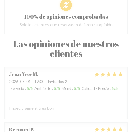
100% de opiniones comprobadas
Solo los clientes que reservaron dejaron su opinión
Las opiniones de nuestros
clientes
Jean Yves
M
2026-08-01
- 19:00 - Invitados 2
Servicio
:
5
/5
Ambiente
:
5
/5
Menú
:
5
/5
Calidad / Precio
:
5
/5
Impec vraiment très bon
Bernard
P