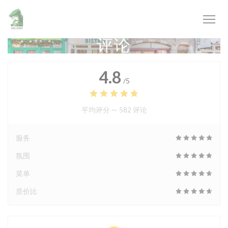
Cookie管理面板
评论
4.8
/5
平均评分 —
582 评论
服务
氛围
菜单
质价比