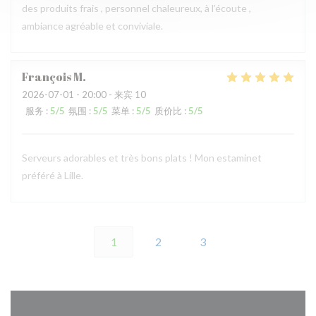
des produits frais , personnel chaleureux, à l’écoute ,
ambiance agréable et conviviale.
François
M
2026-07-01
- 20:00 - 来宾 10
服务
:
5
/5
氛围
:
5
/5
菜单
:
5
/5
质价比
:
5
/5
Serveurs adorables et très bons plats ! Mon estaminet
préféré à Lille.
1
2
3