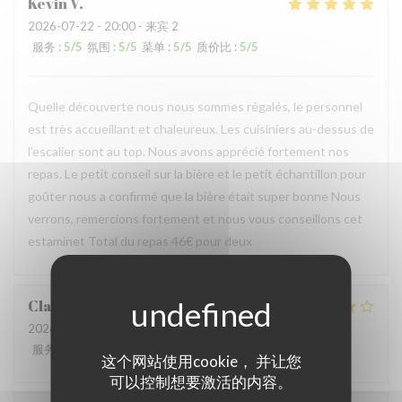
Kevin
V
2026-07-22
- 20:00 - 来宾 2
服务
:
5
/5
氛围
:
5
/5
菜单
:
5
/5
质价比
:
5
/5
Quelle découverte nous nous sommes régalés, le personnel
est très accueillant et chaleureux. Les cuisiniers au-dessus de
l’escalier sont au top. Nous avons apprécié fortement nos
repas. Le petit conseil sur la bière et le petit échantillon pour
goûter nous a confirmé que la bière était super bonne Nous
verrons, remercions fortement et nous vous conseillons cet
estaminet Total du repas 46€ pour deux
Claire
P
2026-07-22
- 12:30 - 来宾 2
服务
:
5
/5
氛围
:
5
/5
菜单
:
4
/5
质价比
:
4
/5
这个网站使用cookie， 并让您
可以控制想要激活的内容。