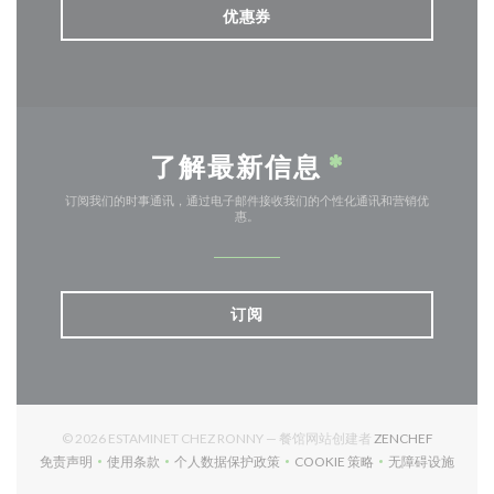
优惠券
了解最新信息
*
订阅我们的时事通讯，通过电子邮件接收我们的个性化通讯和营销优
惠。
订阅
((在新窗口
© 2026 ESTAMINET CHEZ RONNY — 餐馆网站创建者
ZENCHEF
免责声明
使用条款
个人数据保护政策
COOKIE 策略
无障碍设施
((在新窗口中打开))
((在新窗口中打开))
((在新窗口中打开))
((在新窗口中打开))
((在新窗口中