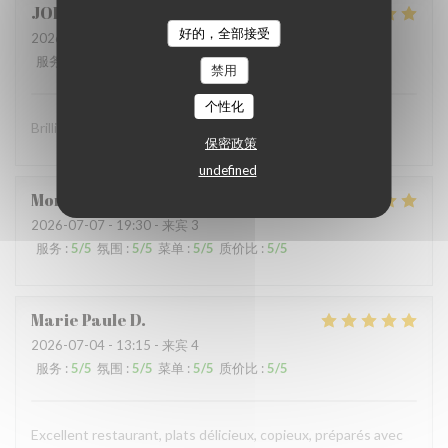
JOHN
S
好的，全部接受
2026-07-10
- 19:00 - 来宾 2
服务
:
5
/5
氛围
:
5
/5
菜单
:
5
/5
质价比
:
5
/5
禁用
个性化
Brilliant food and brilliant sevice
保密政策
undefined
Montaigne
I
2026-07-07
- 19:30 - 来宾 3
服务
:
5
/5
氛围
:
5
/5
菜单
:
5
/5
质价比
:
5
/5
Marie Paule
D
2026-07-04
- 13:15 - 来宾 4
服务
:
5
/5
氛围
:
5
/5
菜单
:
5
/5
质价比
:
5
/5
Excellent restaurant, plats délicieux, copieux, préparés avec