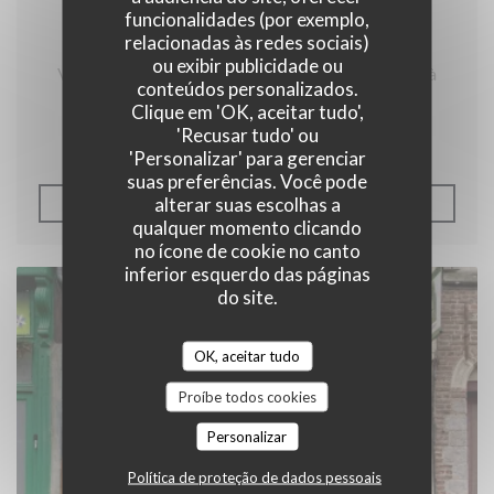
funcionalidades (por exemplo,
relacionadas às redes sociais)
ou exibir publicidade ou
Vous souhaitez en savoir plus sur notre estaminet à
conteúdos personalizados.
Lille et plus particulièrement qui était Ronny
Clique em 'OK, aceitar tudo',
'Recusar tudo' ou
Coutteure?
'Personalizar' para gerenciar
suas preferências. Você pode
Découvrez cet article mettant en avant ce géant du
alterar suas escolhas a
((ABRE NUMA NOVA JANEL
LER O ARTIGO
qualquer momento clicando
Nord. Vous découvrirez pourquoi nous avons appelé
no ícone de cookie no canto
notre estaminet Lillois "Chez Ronny".
inferior esquerdo das páginas
do site.
OK, aceitar tudo
Proíbe todos cookies
Personalizar
Política de proteção de dados pessoais