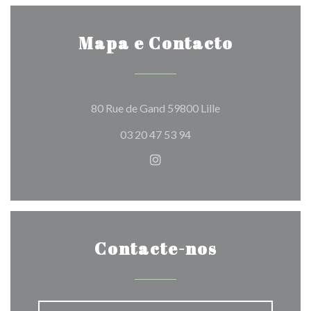
retranscrit au sein de notre Estaminet à Lille : Chez
Ronny.
Mapa e Contacto
Chez Ronny reflète l’authenticité des estaminets
flamands.
((abre numa nova ja
80 Rue de Gand 59800 Lille
De la création de l’estaminet à notre carte gourmande
03 20 47 53 94
mettant à l’honneur les spécialités du Nord, partez à la
rencontre de Ronny. Découvrez pourquoi Chez Ronny
Instagram ((abre numa nova j
est devenu une adresse incontournable à Lille.
Contacte-nos