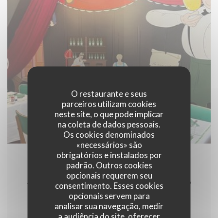
De quoi trouver votre bonheur lors de votre prochaine
virée à Lille !
O restaurante e seus
parceiros utilizam cookies
neste site, o que pode implicar
na coleta de dados pessoais.
Os cookies denominados
«necessários» são
obrigatórios e instalados por
28/01/2024
padrão. Outros cookies
opcionais requerem seu
ACTU.FR - Ce nouvel estaminet à
consentimento. Esses cookies
Lille de la rue de Gand rend
opcionais servem para
hommage à un célèbre Nordiste
analisar sua navegação, medir
a audiência do site, oferecer