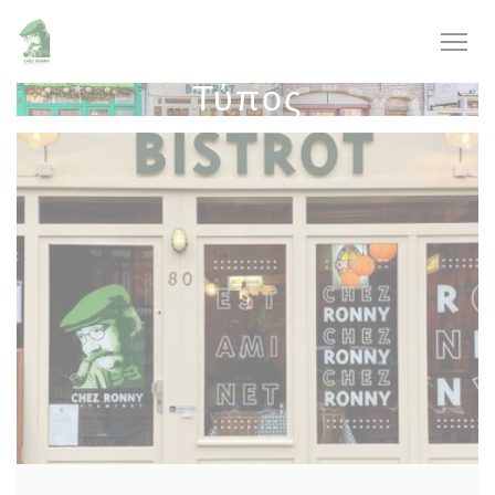
Πίνακας διαχείρισης "Μπισκότων" (Cookies)
Τύπος