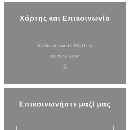
retranscrit au sein de notre Estaminet à Lille : Chez
Ronny.
Χάρτης και Επικοινωνία
Chez Ronny reflète l’authenticité des estaminets
flamands.
((ανοίγει σε νέο π
80 Rue de Gand 59800 Lille
De la création de l’estaminet à notre carte gourmande
03 20 47 53 94
mettant à l’honneur les spécialités du Nord, partez à la
rencontre de Ronny. Découvrez pourquoi Chez Ronny
Instagram ((ανοίγει σε νέο π
est devenu une adresse incontournable à Lille.
Επικοινωνήστε μαζί μας