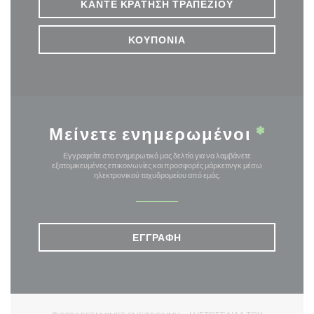
ΚΆΝΤΕ ΚΡΆΤΗΣΗ ΤΡΑΠΕΖΙΟΎ
ΚΟΥΠΌΝΙΑ
Μείνετε ενημερωμένοι
*
Εγγραφείτε στο ενημερωτικό μας δελτίο για να λαμβάνετε
εξατομικευμένες επικοινωνίες και προσφορές μάρκετινγκ μέσω
ηλεκτρονικού ταχυδρομείου από εμάς.
ΕΓΓΡΑΦΉ