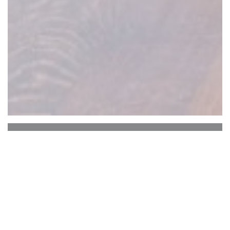
Estaminet Chez Ronny
Chez Ronny : Estaminet à Lille pour une
expérience culinaire authentique et typique
du Nord !