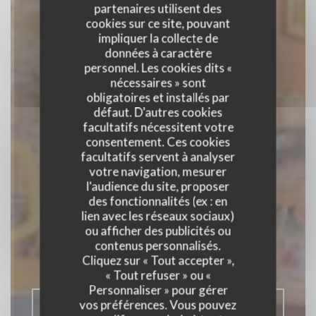
partenaires utilisent des
cookies sur ce site, pouvant
impliquer la collecte de
données à caractère
personnel. Les cookies dits «
nécessaires » sont
obligatoires et installés par
défaut. D'autres cookies
facultatifs nécessitent votre
consentement. Ces cookies
facultatifs servent à analyser
votre navigation, mesurer
l'audience du site, proposer
Estaminet Chez
des fonctionnalités (ex : en
lien avec les réseaux sociaux)
Ronny
ou afficher des publicités ou
contenus personnalisés.
Cliquez sur « Tout accepter »,
ESTAMINET FLAMAND
|
LILLE
« Tout refuser » ou «
Personnaliser » pour gérer
RÉSERVER
vos préférences. Vous pouvez