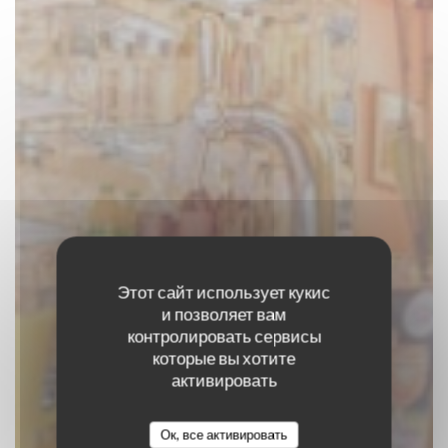
Этот сайт использует кукис
и позволяет вам
контролировать сервисы
Estaminet Chez
которые вы хотите
активировать
Ronny
Ок, все активировать
ESTAMINET FLAMAND
|
LILLE