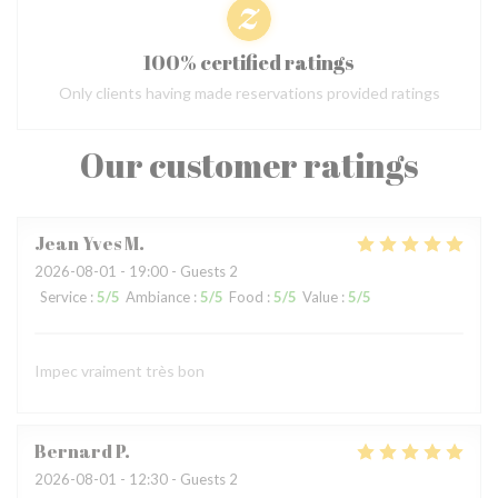
100% certified ratings
Only clients having made reservations provided ratings
Our customer ratings
Jean Yves
M
2026-08-01
- 19:00 - Guests 2
Service
:
5
/5
Ambiance
:
5
/5
Food
:
5
/5
Value
:
5
/5
Impec vraiment très bon
Bernard
P
2026-08-01
- 12:30 - Guests 2