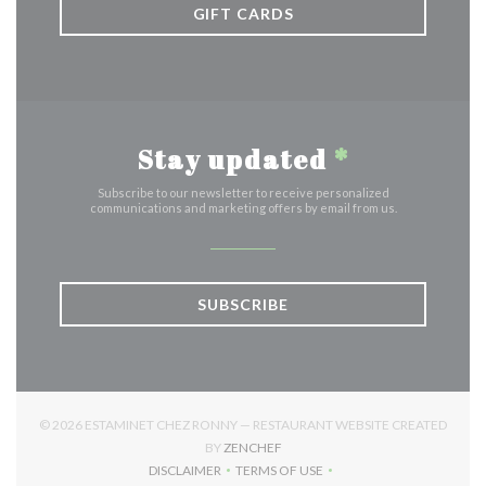
GIFT CARDS
Stay updated
*
Subscribe to our newsletter to receive personalized
communications and marketing offers by email from us.
SUBSCRIBE
© 2026 ESTAMINET CHEZ RONNY — RESTAURANT WEBSITE CREATED
((OPENS IN A NEW WINDOW))
BY
ZENCHEF
DISCLAIMER
TERMS OF USE
((OPENS IN A NEW WINDOW))
((OPENS IN A NEW WINDOW))