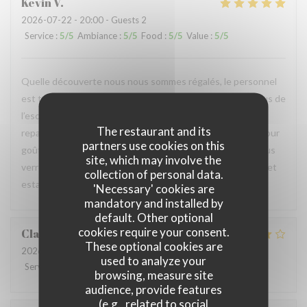
Kevin
V
2026-07-22
- 20:00 - Guests 2
Service
:
5
/5
Ambiance
:
5
/5
Food
:
5
/5
Value
:
5
/5
Quelle découverte nous nous sommes régalés, le personnel
est très accueillant et chaleureux. Les cuisiniers au-dessus de
l’escalier sont au top. Nous avons apprécié fortement nos
The restaurant and its
repas. Le petit conseil sur la bière et le petit échantillon pour
partners use cookies on this
goûter nous a confirmé que la bière était super bonne Nous
site, which may involve the
verrons, remercions fortement et nous vous conseillons cet
collection of personal data.
estaminet Total du repas 46€ pour deux
'Necessary' cookies are
mandatory and installed by
default. Other optional
cookies require your consent.
Claire
P
These optional cookies are
2026-07-22
- 12:30 - Guests 2
used to analyze your
Service
:
5
/5
Ambiance
:
5
/5
Food
:
4
/5
Value
:
4
/5
browsing, measure site
audience, provide features
(e.g., related to social