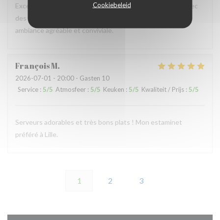
Cookiebeleid
Excellent restaurant, plats délicieux, copieux, préparés avec
des produits frais , personnel chaleureux, à l’écoute ,
ambiance agréable et conviviale.
François
M
2026-07-01
- 20:00 - Gasten 10
Service
:
5
/5
Atmosfeer
:
5
/5
Keuken
:
5
/5
Kwaliteit / Prijs
:
5
/5
Serveurs adorables et très bons plats ! Mon estaminet
préféré à Lille.
1
2
3