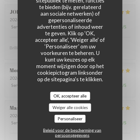
sitepubliek te meten, functies
te bieden (bijv. gerelateerd
JOHN
S
aan sociale netwerken) of
gepersonaliseerde
2026-07-10
- 19:00 - Gasten 2
advertenties of inhoud weer
Service
:
5
/5
Atmosfeer
:
5
/5
Keuken
:
5
/5
Kwaliteit / Prijs
:
5
/5
te geven. Klik op 'OK,
accepteer alle', 'Weiger alle' of
'Personaliseer' om uw
Brilliant food and brilliant sevice
voorkeuren te beheren. U
kunt uw keuzes op elk
moment wijzigen door op het
Montaigne
I
cookiepictogram linksonder
2026-07-07
- 19:30 - Gasten 3
op de sitepagina's te klikken.
Service
:
5
/5
Atmosfeer
:
5
/5
Keuken
:
5
/5
Kwaliteit / Prijs
:
5
/5
OK, accepteer alle
Marie Paule
D
Weiger alle cookies
2026-07-04
- 13:15 - Gasten 4
Personaliseer
Service
:
5
/5
Atmosfeer
:
5
/5
Keuken
:
5
/5
Kwaliteit / Prijs
:
5
/5
Beleid voor de bescherming van
persoonsgegevens