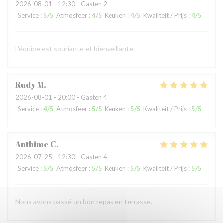
2026-08-01
- 12:30 - Gasten 2
Service
:
5
/5
Atmosfeer
:
4
/5
Keuken
:
4
/5
Kwaliteit / Prijs
:
4
/5
L'équipe est souriante et bienveillante.
Rudy
M
2026-08-01
- 20:00 - Gasten 4
Service
:
4
/5
Atmosfeer
:
5
/5
Keuken
:
5
/5
Kwaliteit / Prijs
:
5
/5
Anthime
C
2026-07-25
- 12:30 - Gasten 4
Service
:
5
/5
Atmosfeer
:
5
/5
Keuken
:
5
/5
Kwaliteit / Prijs
:
5
/5
Nous avons passé un bon repas en terrasse.