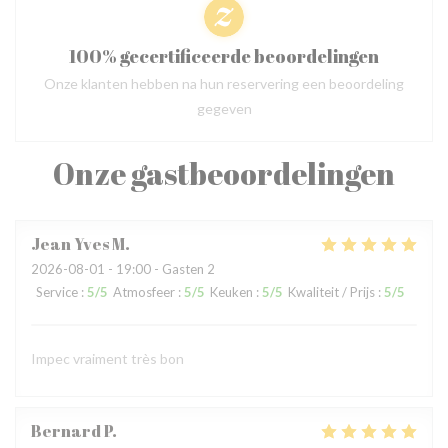
100% gecertificeerde beoordelingen
Onze klanten hebben na hun reservering een beoordeling
gegeven
Onze gastbeoordelingen
Jean Yves
M
2026-08-01
- 19:00 - Gasten 2
Service
:
5
/5
Atmosfeer
:
5
/5
Keuken
:
5
/5
Kwaliteit / Prijs
:
5
/5
Impec vraiment très bon
Bernard
P