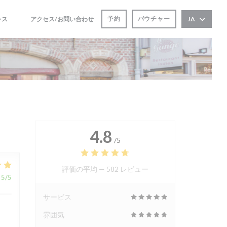
予約
バウチャー
レス
アクセス/お問い合わせ
JA
((新しいウィンドウで開きます))
((新しいウィンドウで開きます))
4.8
/5
評価の平均 —
582 レビュー
5
/5
サービス
雰囲気