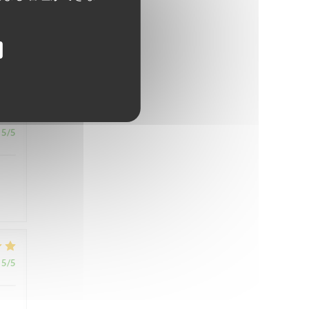
5
/5
5
/5
5
/5