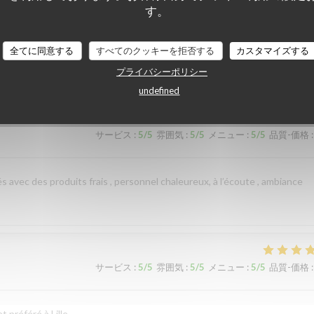
す。
全てに同意する
すべてのクッキーを拒否する
カスタマイズする
サービス
:
5
/5
雰囲気
:
5
/5
メニュー
:
5
/5
品質-価格
:
プライバシーポリシー
undefined
サービス
:
5
/5
雰囲気
:
5
/5
メニュー
:
5
/5
品質-価格
:
és avec des produits frais , personnel chaleureux, à l’écoute , ambiance
サービス
:
5
/5
雰囲気
:
5
/5
メニュー
:
5
/5
品質-価格
:
 préféré à Lille.