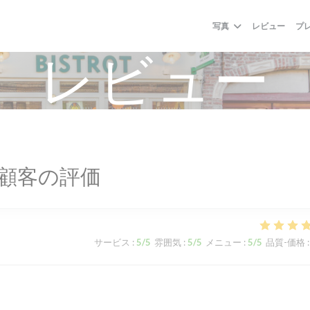
写真
レビュー
プ
レビュー
顧客の評価
サービス
:
5
/5
雰囲気
:
5
/5
メニュー
:
5
/5
品質-価格
: