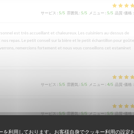
サービス
:
5
/5
雰囲気
:
5
/5
メニュー
:
5
/5
品質-価格
:
onnel est très accueillant et chaleureux. Les cuisiniers au-dessus de
nos repas. Le petit conseil sur la bière et le petit échantillon pour goûte
 verrons, remercions fortement et nous vous conseillons cet estaminet
サービス
:
5
/5
雰囲気
:
5
/5
メニュー
:
4
/5
品質-価格
:
サービス
:
5
/5
雰囲気
:
5
/5
メニュー
:
5
/5
品質-価格
:
ーを利用しております。お客様自身でクッキー利用の設定