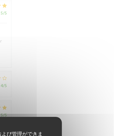
5
/5
r
4
/5
5
/5
および管理ができま