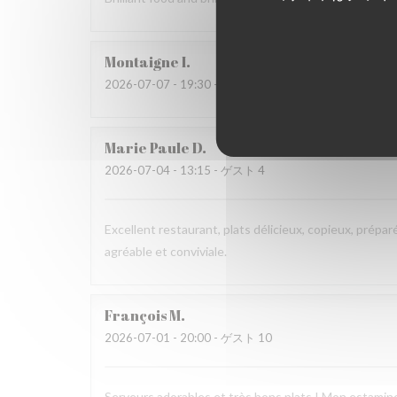
Montaigne
I
2026-07-07
- 19:30 - ゲスト 3
Marie Paule
D
2026-07-04
- 13:15 - ゲスト 4
Excellent restaurant, plats délicieux, copieux, prépar
agréable et conviviale.
François
M
2026-07-01
- 20:00 - ゲスト 10
Serveurs adorables et très bons plats ! Mon estaminet