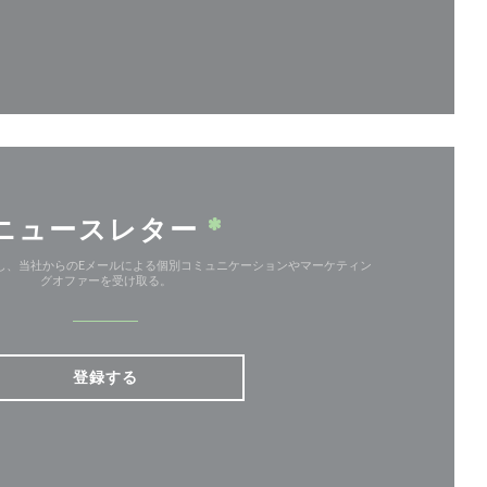
ンドウで開きます))
ニュースレター
*
し、当社からのEメールによる個別コミュニケーションやマーケティン
グオファーを受け取る。
登録する