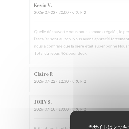
Kevin
V
2026-07-22
- 20:00 - ゲスト 2
Quelle découverte nous nous sommes régalés, le pers
l’escalier sont au top. Nous avons apprécié fortement 
nous a confirmé que la bière était super bonne Nous
Total du repas 46€ pour deux
Claire
P
2026-07-22
- 12:30 - ゲスト 2
JOHN
S
2026-07-10
- 19:00 - ゲスト 2
当サイトはクッキ
Brilliant food and brilliant sevice