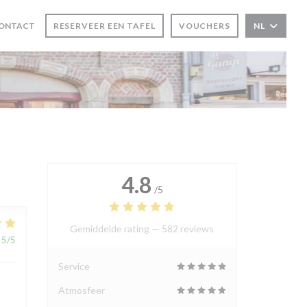
CONTACT
RESERVEER EEN TAFEL
VOUCHERS
NL
NSTER))
 VENSTER))
4.8
/5
Gemiddelde rating —
582 reviews
5
/5
Service
Atmosfeer