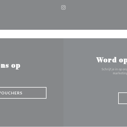
Instagram ((opent in een nie
Word op
ns op
Schrijf je in op
marketing
VOUCHERS