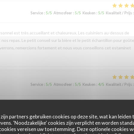
Service
:
5
/5
Atmosfeer
:
5
/5
Keuken
:
5
/5
Kwaliteit / Prijs
:
onnel est très accueillant et chaleureux. Les cuisiniers au-dessus de
nos repas. Le petit conseil sur la bière et le petit échantillon pour goûte
 verrons, remercions fortement et nous vous conseillons cet estaminet
Service
:
5
/5
Atmosfeer
:
5
/5
Keuken
:
4
/5
Kwaliteit / Prijs
:
Service
:
5
/5
Atmosfeer
:
5
/5
Keuken
:
5
/5
Kwaliteit / Prijs
:
zijn partners gebruiken cookies op deze site, wat kan leiden
ens. 'Noodzakelijke' cookies zijn verplicht en worden standa
cookies vereisen uw toestemming. Deze optionele cookies 