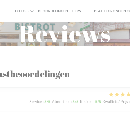
FOTO'S
BEOORDELINGEN
PERS
PLATTEGROND EN 
((OPENT IN EEN NIEUW VE
((OPENT IN EEN NIEUW
Reviews
astbeoordelingen
Service
:
5
/5
Atmosfeer
:
5
/5
Keuken
:
5
/5
Kwaliteit / Prijs
: