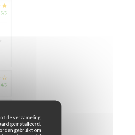
5
/5
r
4
/5
5
/5
 tot de verzameling
ard geïnstalleerd.
worden gebruikt om