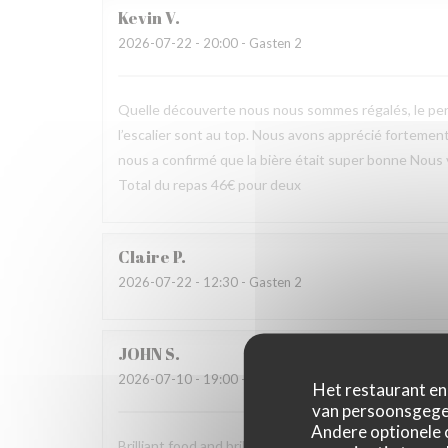
Kevin
V
2026-07-22
- 20:00 - Gasten 2
Quelle découverte nous nous sommes régalés, le pers
l’escalier sont au top. Nous avons apprécié fortement 
nous a confirmé que la bière était super bonne Nous
Total du repas 46€ pour deux
Claire
P
2026-07-22
- 12:30 - Gasten 2
JOHN
S
2026-07-10
- 19:00 - Gasten 2
Het restaurant en 
van persoonsgegev
Andere optionele 
Brilliant food and brilliant sevice