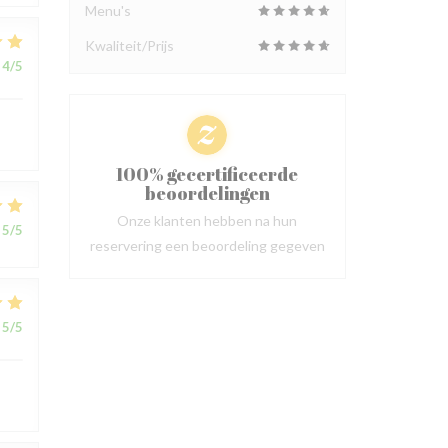
Menu's
Kwaliteit/Prijs
4
/5
100% gecertificeerde
beoordelingen
Onze klanten hebben na hun
5
/5
reservering een beoordeling gegeven
5
/5