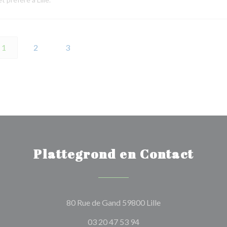
1
2
3
Plattegrond en Contact
((opent in een nieu
80 Rue de Gand 59800 Lille
03 20 47 53 94