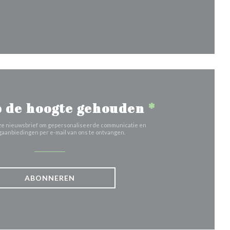
uw venster))
 de hoogte gehouden
*
 onze nieuwsbrief om gepersonaliseerde communicatie en
aanbiedingen per e-mail van ons te ontvangen.
ABONNEREN