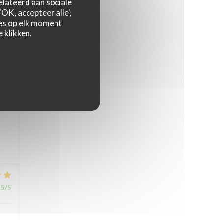
relateerd aan sociale
OK, accepteer alle',
zes op elk moment
 klikken.
5
/5
5
/5
5
/5