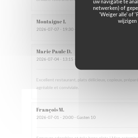
uw navigatie te anal
netwerken) of geper
'Weiger alle' of
wijzigen
Montaigne
I
2026-07-07
- 19:30 - Gasten 3
Marie Paule
D
2026-07-04
- 13:15 - Gasten 4
Excellent restaurant, plats délicieux, copieux, prépar
agréable et conviviale.
François
M
2026-07-01
- 20:00 - Gasten 10
Serveurs adorables et très bons plats ! Mon estaminet