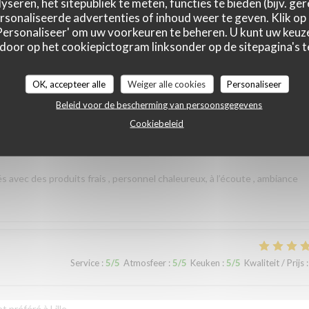
yseren, het sitepubliek te meten, functies te bieden (bijv. ge
sonaliseerde advertenties of inhoud weer te geven. Klik op '
 'Personaliseer' om uw voorkeuren te beheren. U kunt uw keu
 door op het cookiepictogram linksonder op de sitepagina's te
Service
:
5
/5
Atmosfeer
:
5
/5
Keuken
:
5
/5
Kwaliteit / Prijs
:
OK, accepteer alle
Weiger alle cookies
Personaliseer
Beleid voor de bescherming van persoonsgegevens
Cookiebeleid
Service
:
5
/5
Atmosfeer
:
5
/5
Keuken
:
5
/5
Kwaliteit / Prijs
:
és avec des produits frais , personnel chaleureux, à l’écoute , ambiance
Service
:
5
/5
Atmosfeer
:
5
/5
Keuken
:
5
/5
Kwaliteit / Prijs
:
 préféré à Lille.