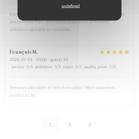
undefined
Excellent restaurant, plats délicieux, copieux, préparés avec
des produits frais , personnel chaleureux, à l’écoute ,
ambiance agréable et conviviale.
François
M
2026-07-01
- 20:00 - guests 10
service
:
5
/5
ambience
:
5
/5
menu
:
5
/5
quality_price
:
5
/5
Serveurs adorables et très bons plats ! Mon estaminet
préféré à Lille.
1
2
3