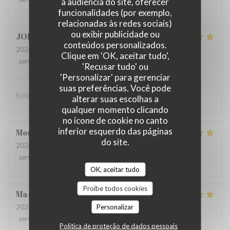
a audiência do site, oferecer
funcionalidades (por exemplo,
relacionadas às redes sociais)
ou exibir publicidade ou
JOHN
S
conteúdos personalizados.
2026-07-10
- 19:00 - guests 2
Clique em 'OK, aceitar tudo',
service
:
5
/5
ambience
:
5
/5
menu
:
5
/5
quality_price
:
5
/5
'Recusar tudo' ou
'Personalizar' para gerenciar
suas preferências. Você pode
Brilliant food and brilliant sevice
alterar suas escolhas a
qualquer momento clicando
no ícone de cookie no canto
inferior esquerdo das páginas
Montaigne
I
do site.
2026-07-07
- 19:30 - guests 3
service
:
5
/5
ambience
:
5
/5
menu
:
5
/5
quality_price
:
5
/5
OK, aceitar tudo
Proíbe todos cookies
Marie Paule
D
Personalizar
2026-07-04
- 13:15 - guests 4
service
:
5
/5
ambience
:
5
/5
menu
:
5
/5
quality_price
:
5
/5
Política de proteção de dados pessoais