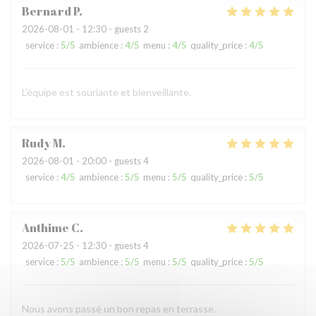
Bernard
P
2026-08-01
- 12:30 - guests 2
service
:
5
/5
ambience
:
4
/5
menu
:
4
/5
quality_price
:
4
/5
L'équipe est souriante et bienveillante.
Rudy
M
2026-08-01
- 20:00 - guests 4
service
:
4
/5
ambience
:
5
/5
menu
:
5
/5
quality_price
:
5
/5
Anthime
C
2026-07-25
- 12:30 - guests 4
service
:
5
/5
ambience
:
5
/5
menu
:
5
/5
quality_price
:
5
/5
Nous avons passé un bon repas en terrasse.