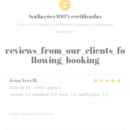
Avaliações 100% certificadas
Apenas os clientes que fizeram reservas submeteram
avaliações
reviews_from_our_clients_fo
llowing_booking
Jean Yves
M
2026-08-01
- 19:00 - guests 2
service
:
5
/5
ambience
:
5
/5
menu
:
5
/5
quality_price
:
5
/5
Impec vraiment très bon