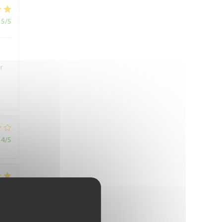
5
/5
r
4
/5
5
/5