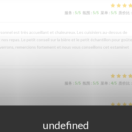
服务
:
5
/5
氛围
:
5
/5
菜单
:
5
/5
质价比
:
onnel est très accueillant et chaleureux. Les cuisiniers au-dessus de
nos repas. Le petit conseil sur la bière et le petit échantillon pour goûte
 verrons, remercions fortement et nous vous conseillons cet estaminet
服务
:
5
/5
氛围
:
5
/5
菜单
:
4
/5
质价比
:
服务
:
5
/5
氛围
:
5
/5
菜单
:
5
/5
质价比
: