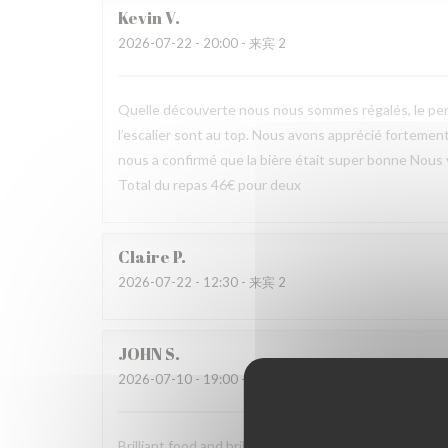
Kevin
V
2026-07-22
- 20:00 - 来宾 2
Quelle découverte nous nous sommes régalés, le pers
l’escalier sont au top. Nous avons apprécié fortement 
nous a confirmé que la bière était super bonne Nous
Total du repas 46€ pour deux
Claire
P
2026-07-22
- 12:30 - 来宾 2
JOHN
S
2026-07-10
- 19:00 - 来宾 2
Brilliant food and brilliant sevice