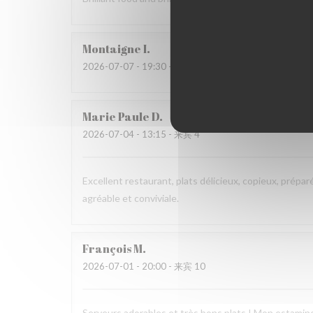
Montaigne
I
2026-07-07
- 19:30 - 来宾 3
Marie Paule
D
2026-07-04
- 13:15 - 来宾 4
Excellent restaurant, plats délicieux, copieux, prépar
agréable et conviviale.
François
M
2026-07-01
- 20:00 - 来宾 10
Serveurs adorables et très bons plats ! Mon estaminet