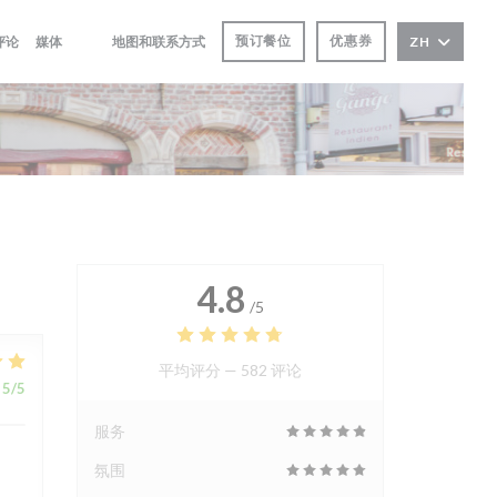
预订餐位
优惠券
评论
媒体
地图和联系方式
ZH
((在新窗口中打开))
((在新窗口中打开))
4.8
/5
平均评分 —
582 评论
5
/5
服务
氛围