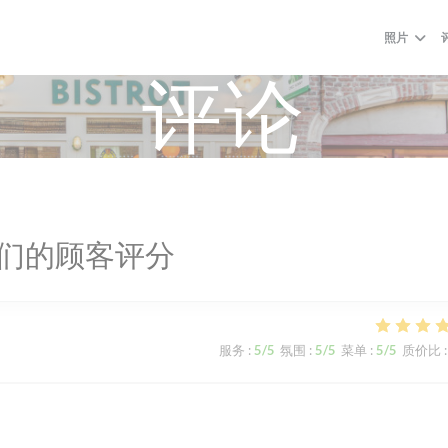
照片
评论
们的顾客评分
服务
:
5
/5
氛围
:
5
/5
菜单
:
5
/5
质价比
: