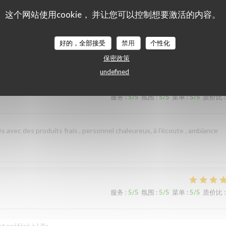
这个网站使用cookie， 并让您可以控制想要激活的内容。
好的，全部接受
禁用
个性化
服务
:
5
/5
氛围
:
5
/5
菜单
:
5
/5
质价比
:
保密政策
undefined
服务
:
5
/5
氛围
:
5
/5
菜单
:
5
/5
质价比
:
és avec des produits frais , personnel chaleureux, à l’écoute , ambiance
服务
:
5
/5
氛围
:
5
/5
菜单
:
5
/5
质价比
:
 préféré à Lille.