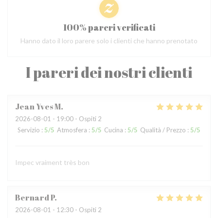
100% pareri verificati
Hanno dato il loro parere solo i clienti che hanno prenotato
I pareri dei nostri clienti
Jean Yves
M
2026-08-01
- 19:00 - Ospiti 2
Servizio
:
5
/5
Atmosfera
:
5
/5
Cucina
:
5
/5
Qualità / Prezzo
:
5
/5
Impec vraiment très bon
Bernard
P
2026-08-01
- 12:30 - Ospiti 2