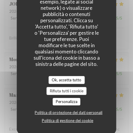
esempio, legate ai social
JOHN
S
network) o visualizzare
2026-07-10
- 19:00 - Ospiti 2
pubblicità o contenuti
Servizio
:
5
/5
Atmosfera
:
5
/5
Cucina
:
5
/5
Qualità / Prezzo
:
5
/5
personalizzati. Clicca su
'Accetta tutto', 'Rifiuta tutto'
o 'Personalizza' per gestire le
Brilliant food and brilliant sevice
tue preferenze. Puoi
modificare le tue scelte in
qualsiasi momento cliccando
sull'icona del cookie in basso a
Montaigne
I
sinistra delle pagine del sito.
2026-07-07
- 19:30 - Ospiti 3
Servizio
:
5
/5
Atmosfera
:
5
/5
Cucina
:
5
/5
Qualità / Prezzo
:
5
/5
Ok, accetta tutto
Rifiuta tutti i cookie
Marie Paule
D
Personalizza
2026-07-04
- 13:15 - Ospiti 4
Servizio
:
5
/5
Atmosfera
:
5
/5
Cucina
:
5
/5
Qualità / Prezzo
:
5
/5
Politica di protezione dei dati personali
Politica di gestione dei cookie
Excellent restaurant, plats délicieux, copieux, préparés avec