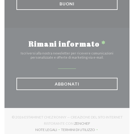
BUONI
Rimani informato
*
Iscriversi alla nostra newsletter per ricevere comunicazioni
personalizzate e offerte di marketing via e-mail.
ABBONATI
© 2026 ESTAMINET CHEZ RONNY — CREAZIONE DEL SITO INTERNET
((APRE UNA NUOVA FINES
RISTORANTE CON
ZENCHEF
NOTE LEGALI
TERMINI DI UTILIZZO
((APRE UNA NUOVA FINESTRA))
((APRE UNA NUOVA FINESTRA))