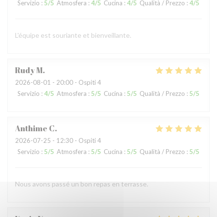
Servizio
:
5
/5
Atmosfera
:
4
/5
Cucina
:
4
/5
Qualità / Prezzo
:
4
/5
L'équipe est souriante et bienveillante.
Rudy
M
2026-08-01
- 20:00 - Ospiti 4
Servizio
:
4
/5
Atmosfera
:
5
/5
Cucina
:
5
/5
Qualità / Prezzo
:
5
/5
Anthime
C
2026-07-25
- 12:30 - Ospiti 4
Servizio
:
5
/5
Atmosfera
:
5
/5
Cucina
:
5
/5
Qualità / Prezzo
:
5
/5
Nous avons passé un bon repas en terrasse.