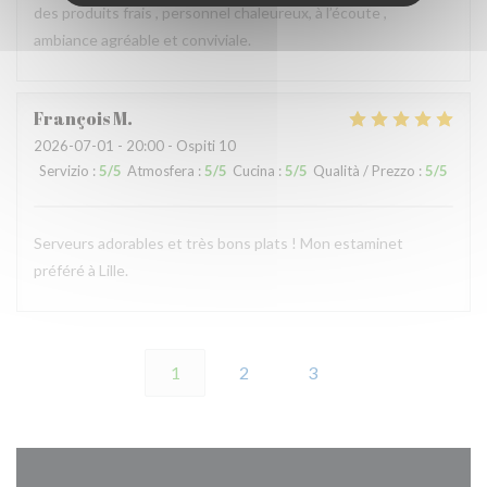
des produits frais , personnel chaleureux, à l’écoute ,
ambiance agréable et conviviale.
François
M
2026-07-01
- 20:00 - Ospiti 10
Servizio
:
5
/5
Atmosfera
:
5
/5
Cucina
:
5
/5
Qualità / Prezzo
:
5
/5
Serveurs adorables et très bons plats ! Mon estaminet
préféré à Lille.
1
2
3