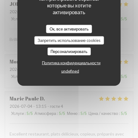
JOHN
S
которые вы хотите
активировать
2026-07-10
- 19:00 - гости 2
Услуги
:
5
/5
Атмосфера
:
5
/5
Меню
:
5
/5
Цена / качество
:
5
/5
Ок, все активировать
Brilliant food and brilliant sevice
Запретить использование cookies
Персонализировать
Montaigne
I
Политика конфиденциальности
2026-07-07
- 19:30 - гости 3
undefined
Услуги
:
5
/5
Атмосфера
:
5
/5
Меню
:
5
/5
Цена / качество
:
5
/5
Marie Paule
D
2026-07-04
- 13:15 - гости 4
Услуги
:
5
/5
Атмосфера
:
5
/5
Меню
:
5
/5
Цена / качество
:
5
/5
Excellent restaurant, plats délicieux, copieux, préparés avec