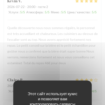
Kevin
V
2026-07-22
- 20:00 - гости 2
Услуги
:
5
/5
Атмосфера
:
5
/5
Меню
:
5
/5
Цена / качество
:
5
/5
Quelle découverte nous nous sommes régalés, le personnel
est très accueillant et chaleureux. Les cuisiniers au-dessus de
l’escalier sont au top. Nous avons apprécié fortement nos
repas. Le petit conseil sur la bière et le petit échantillon pour
goûter nous a confirmé que la bière était super bonne Nous
verrons, remercions fortement et nous vous conseillons cet
estaminet Total du repas 46€ pour deux
Claire
P
2026-07-22
- 12:30 - гости 2
Услуги
:
5
/5
Атмосфера
:
5
/5
Меню
:
4
/5
Цена / качество
:
4
/5
Этот сайт использует кукис
и позволяет вам
контролировать сервисы