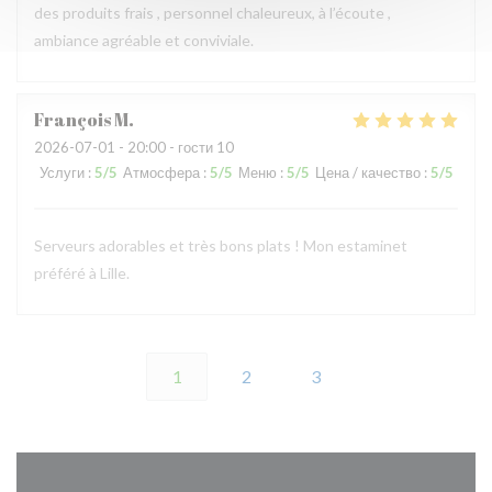
des produits frais , personnel chaleureux, à l’écoute ,
ambiance agréable et conviviale.
François
M
2026-07-01
- 20:00 - гости 10
Услуги
:
5
/5
Атмосфера
:
5
/5
Меню
:
5
/5
Цена / качество
:
5
/5
Serveurs adorables et très bons plats ! Mon estaminet
préféré à Lille.
1
2
3