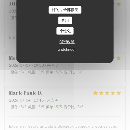
JOHN
S
好的，全部接受
2026-07-10
- 19:00 - 来宾 2
服务
:
5
/5
氛围
:
5
/5
菜单
:
5
/5
质价比
:
5
/5
禁用
个性化
Brilliant food and brilliant sevice
保密政策
undefined
Montaigne
I
2026-07-07
- 19:30 - 来宾 3
服务
:
5
/5
氛围
:
5
/5
菜单
:
5
/5
质价比
:
5
/5
Marie Paule
D
2026-07-04
- 13:15 - 来宾 4
服务
:
5
/5
氛围
:
5
/5
菜单
:
5
/5
质价比
:
5
/5
Excellent restaurant, plats délicieux, copieux, préparés avec