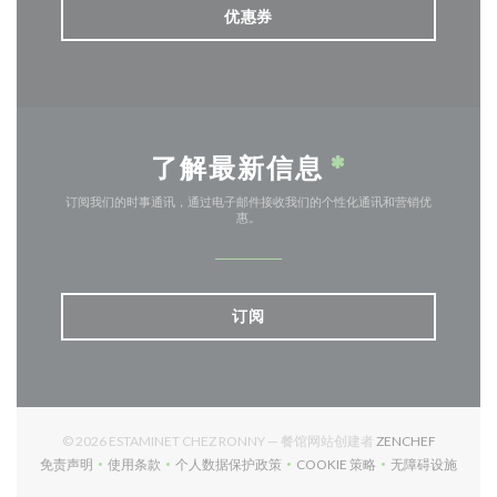
优惠券
了解最新信息
*
订阅我们的时事通讯，通过电子邮件接收我们的个性化通讯和营销优
惠。
订阅
((在新窗口
© 2026 ESTAMINET CHEZ RONNY — 餐馆网站创建者
ZENCHEF
免责声明
使用条款
个人数据保护政策
COOKIE 策略
无障碍设施
((在新窗口中打开))
((在新窗口中打开))
((在新窗口中打开))
((在新窗口中打开))
((在新窗口中