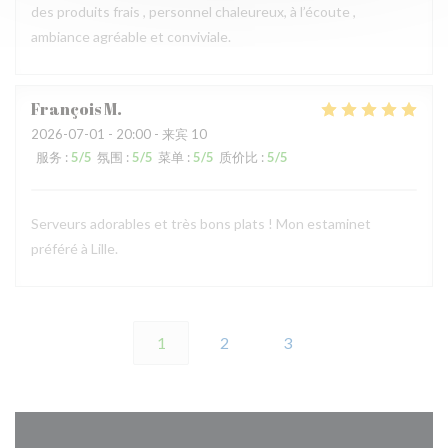
des produits frais , personnel chaleureux, à l’écoute ,
ambiance agréable et conviviale.
François
M
2026-07-01
- 20:00 - 来宾 10
服务
:
5
/5
氛围
:
5
/5
菜单
:
5
/5
质价比
:
5
/5
Serveurs adorables et très bons plats ! Mon estaminet
préféré à Lille.
1
2
3