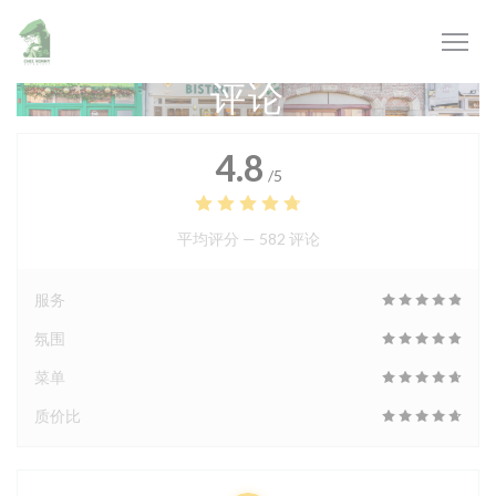
Cookie管理面板
评论
4.8
/5
平均评分 —
582 评论
服务
氛围
菜单
质价比