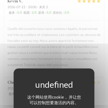
Kevin
V
2026-07-22
- 20:00 - 来宾 2
服务
:
5
/5
氛围
:
5
/5
菜单
:
5
/5
质价比
:
5
/5
Quelle découverte nous nous sommes régalés, le personnel
est très accueillant et chaleureux. Les cuisiniers au-dessus de
l’escalier sont au top. Nous avons apprécié fortement nos
repas. Le petit conseil sur la bière et le petit échantillon pour
goûter nous a confirmé que la bière était super bonne Nous
verrons, remercions fortement et nous vous conseillons cet
estaminet Total du repas 46€ pour deux
Claire
P
2026-07-22
- 12:30 - 来宾 2
服务
:
5
/5
氛围
:
5
/5
菜单
:
4
/5
质价比
:
4
/5
这个网站使用cookie， 并让您
可以控制想要激活的内容。