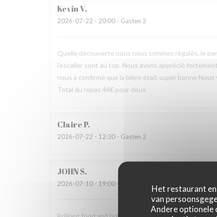
Kevin
V
2026-07-22
- 20:00 - Gasten 2
Quelle découverte nous nous sommes régalés, le pers
l’escalier sont au top. Nous avons apprécié fortement 
nous a confirmé que la bière était super bonne Nous
Total du repas 46€ pour deux
Claire
P
2026-07-22
- 12:30 - Gasten 2
JOHN
S
2026-07-10
- 19:00 - Gasten 2
Het restaurant en 
van persoonsgegev
Andere optionele 
Brilliant food and brilliant sevice