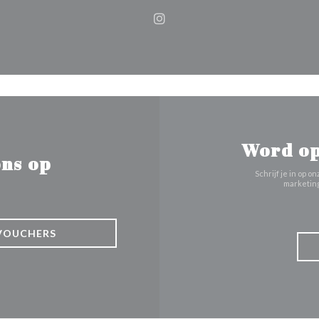
Instagram ((opent in een nie
Word op
ns op
Schrijf je in op
marketing
VOUCHERS