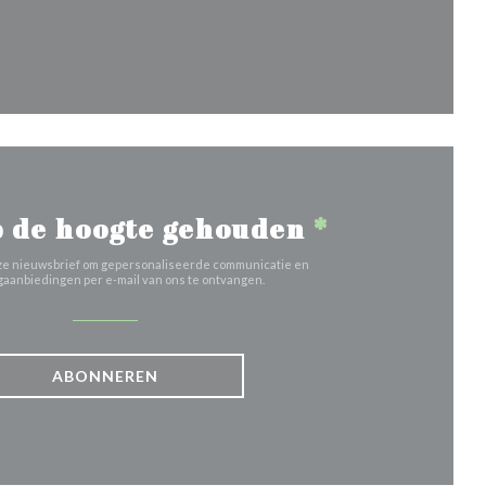
uw venster))
 de hoogte gehouden
*
 onze nieuwsbrief om gepersonaliseerde communicatie en
aanbiedingen per e-mail van ons te ontvangen.
ABONNEREN