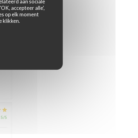
relateerd aan sociale
OK, accepteer alle',
zes op elk moment
 klikken.
5
/5
5
/5
5
/5