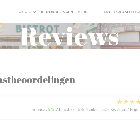
FOTO'S
BEOORDELINGEN
PERS
PLATTEGROND EN 
((OPENT IN EEN NIEUW VE
((OPENT IN EEN NIEUW
Reviews
astbeoordelingen
Service
:
5
/5
Atmosfeer
:
5
/5
Keuken
:
5
/5
Kwaliteit / Prijs
: