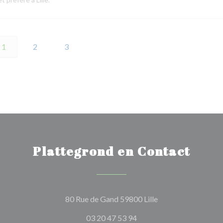
1
2
3
Plattegrond en Contact
((opent in een nieu
80 Rue de Gand 59800 Lille
03 20 47 53 94