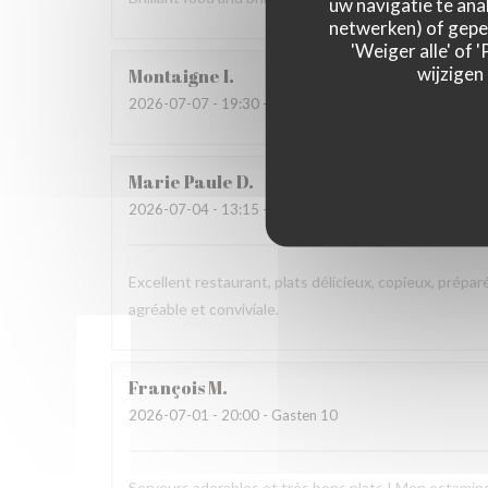
uw navigatie te anal
netwerken) of geper
'Weiger alle' of
wijzigen
Montaigne
I
2026-07-07
- 19:30 - Gasten 3
Marie Paule
D
2026-07-04
- 13:15 - Gasten 4
Excellent restaurant, plats délicieux, copieux, prépar
agréable et conviviale.
François
M
2026-07-01
- 20:00 - Gasten 10
Serveurs adorables et très bons plats ! Mon estaminet