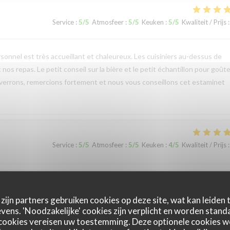
Service
:
5
/5
Atmosfeer
:
5
/5
Keuken
:
5
/5
Kwaliteit / Prijs
:
onnel est très accueillant et chaleureux. Les cuisiniers au-dessus de
nos repas. Le petit conseil sur la bière et le petit échantillon pour goûte
 verrons, remercions fortement et nous vous conseillons cet estaminet
Service
:
5
/5
Atmosfeer
:
5
/5
Keuken
:
4
/5
Kwaliteit / Prijs
:
Service
:
5
/5
Atmosfeer
:
5
/5
Keuken
:
5
/5
Kwaliteit / Prijs
:
zijn partners gebruiken cookies op deze site, wat kan leiden
ens. 'Noodzakelijke' cookies zijn verplicht en worden standa
cookies vereisen uw toestemming. Deze optionele cookies 