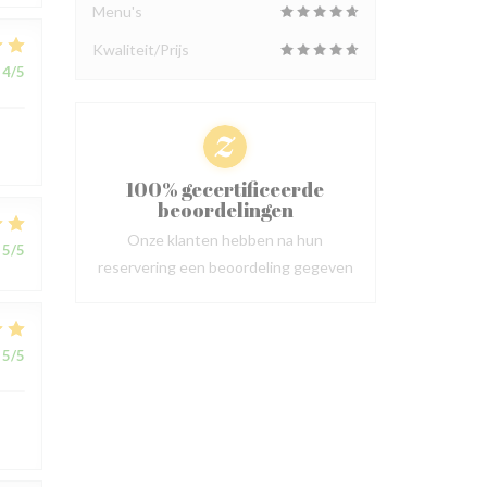
Menu's
Kwaliteit/Prijs
4
/5
100% gecertificeerde
beoordelingen
Onze klanten hebben na hun
5
/5
reservering een beoordeling gegeven
5
/5