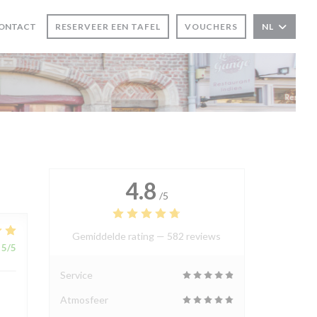
CONTACT
RESERVEER EEN TAFEL
VOUCHERS
NL
NSTER))
 VENSTER))
4.8
/5
Gemiddelde rating —
582 reviews
5
/5
Service
Atmosfeer