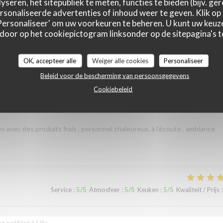
yseren, het sitepubliek te meten, functies te bieden (bijv. ge
sonaliseerde advertenties of inhoud weer te geven. Klik op '
 'Personaliseer' om uw voorkeuren te beheren. U kunt uw keu
 door op het cookiepictogram linksonder op de sitepagina's te
Service
:
5
/5
Atmosfeer
:
5
/5
Keuken
:
5
/5
Kwaliteit / Prijs
:
OK, accepteer alle
Weiger alle cookies
Personaliseer
Beleid voor de bescherming van persoonsgegevens
Cookiebeleid
Service
:
5
/5
Atmosfeer
:
5
/5
Keuken
:
5
/5
Kwaliteit / Prijs
:
és avec des produits frais , personnel chaleureux, à l’écoute , ambiance
Service
:
5
/5
Atmosfeer
:
5
/5
Keuken
:
5
/5
Kwaliteit / Prijs
:
 préféré à Lille.