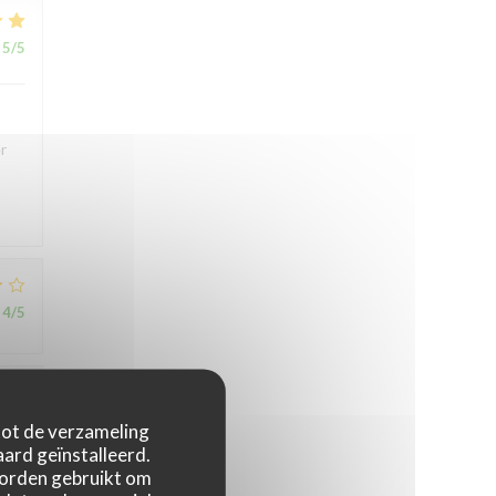
5
/5
r
4
/5
5
/5
 tot de verzameling
ard geïnstalleerd.
worden gebruikt om