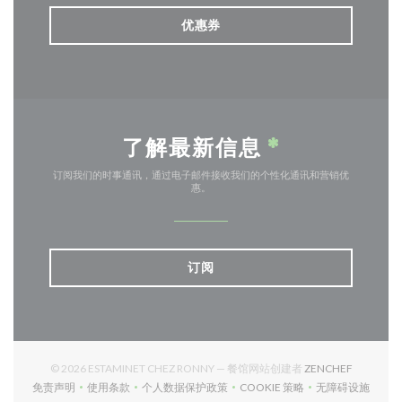
优惠券
了解最新信息
*
订阅我们的时事通讯，通过电子邮件接收我们的个性化通讯和营销优
惠。
订阅
((在新窗口
© 2026 ESTAMINET CHEZ RONNY — 餐馆网站创建者
ZENCHEF
免责声明
使用条款
个人数据保护政策
COOKIE 策略
无障碍设施
((在新窗口中打开))
((在新窗口中打开))
((在新窗口中打开))
((在新窗口中打开))
((在新窗口中