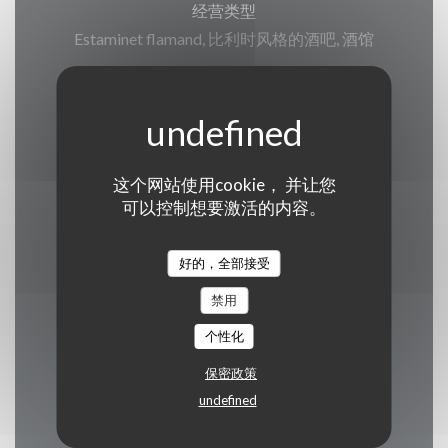
经营类型
Estaminet flamand, 比利时风格的酒吧, 酒馆
服务
私人租用, 残疾人通道, 阳台, 无线上网
支付方式
这个网站使用cookie， 并让您
可以控制想要激活的内容。
Ticket restaurant dématérialisé, Apple Pay, 欧洲
卡/万事达卡, 现金, 签证, 假日券, 借记卡
好的，全部接受
禁用
个性化
营业时间
保密政策
undefined