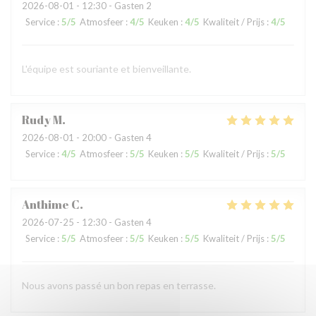
2026-08-01
- 12:30 - Gasten 2
Service
:
5
/5
Atmosfeer
:
4
/5
Keuken
:
4
/5
Kwaliteit / Prijs
:
4
/5
L'équipe est souriante et bienveillante.
Rudy
M
2026-08-01
- 20:00 - Gasten 4
Service
:
4
/5
Atmosfeer
:
5
/5
Keuken
:
5
/5
Kwaliteit / Prijs
:
5
/5
Anthime
C
2026-07-25
- 12:30 - Gasten 4
Service
:
5
/5
Atmosfeer
:
5
/5
Keuken
:
5
/5
Kwaliteit / Prijs
:
5
/5
Nous avons passé un bon repas en terrasse.