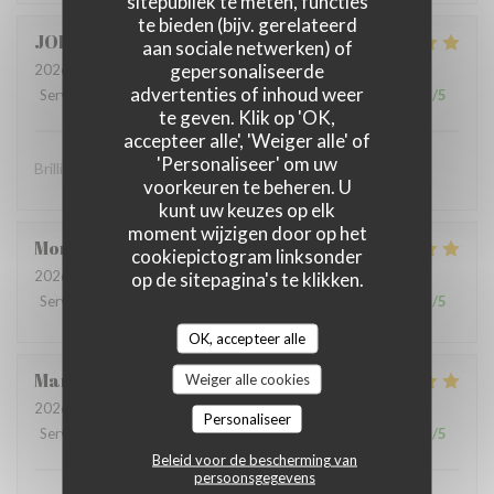
sitepubliek te meten, functies
te bieden (bijv. gerelateerd
JOHN
S
aan sociale netwerken) of
gepersonaliseerde
2026-07-10
- 19:00 - Gasten 2
advertenties of inhoud weer
Service
:
5
/5
Atmosfeer
:
5
/5
Keuken
:
5
/5
Kwaliteit / Prijs
:
5
/5
te geven. Klik op 'OK,
accepteer alle', 'Weiger alle' of
'Personaliseer' om uw
Brilliant food and brilliant sevice
voorkeuren te beheren. U
kunt uw keuzes op elk
moment wijzigen door op het
Montaigne
I
cookiepictogram linksonder
2026-07-07
- 19:30 - Gasten 3
op de sitepagina's te klikken.
Service
:
5
/5
Atmosfeer
:
5
/5
Keuken
:
5
/5
Kwaliteit / Prijs
:
5
/5
OK, accepteer alle
Marie Paule
D
Weiger alle cookies
2026-07-04
- 13:15 - Gasten 4
Personaliseer
Service
:
5
/5
Atmosfeer
:
5
/5
Keuken
:
5
/5
Kwaliteit / Prijs
:
5
/5
Beleid voor de bescherming van
persoonsgegevens