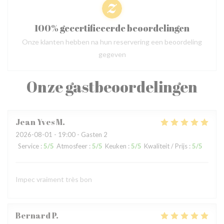
100% gecertificeerde beoordelingen
Onze klanten hebben na hun reservering een beoordeling
gegeven
Onze gastbeoordelingen
Jean Yves
M
2026-08-01
- 19:00 - Gasten 2
Service
:
5
/5
Atmosfeer
:
5
/5
Keuken
:
5
/5
Kwaliteit / Prijs
:
5
/5
Impec vraiment très bon
Bernard
P