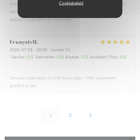
Cookiebeleid
Excellent restaurant, plats délicieux, copieux, préparés avec
des produits frais , personnel chaleureux, à l’écoute ,
ambiance agréable et conviviale.
François
M
2026-07-01
- 20:00 - Gasten 10
Service
:
5
/5
Atmosfeer
:
5
/5
Keuken
:
5
/5
Kwaliteit / Prijs
:
5
/5
Serveurs adorables et très bons plats ! Mon estaminet
préféré à Lille.
1
2
3